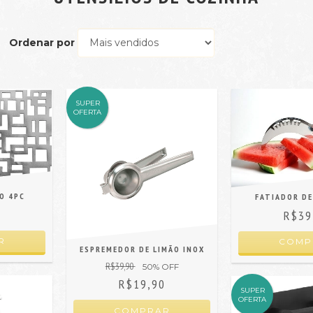
Ordenar por
SUPER
OFERTA
O 4PC
FATIADOR DE
0
R$39
R
ESPREMEDOR DE LIMÃO INOX
R$39,90
50
% OFF
R$19,90
SUPER
OFERTA