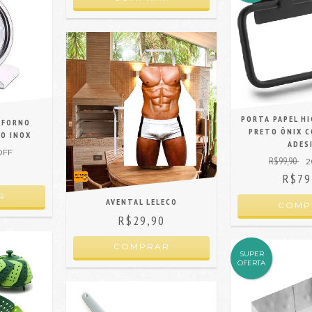
PORTA PAPEL HI
 FORNO
PRETO ÔNIX C
ÇO INOX
ADES
OFF
R$99,90
2
0
R$79
AVENTAL LELECO
R$29,90
SUPER
OFERTA