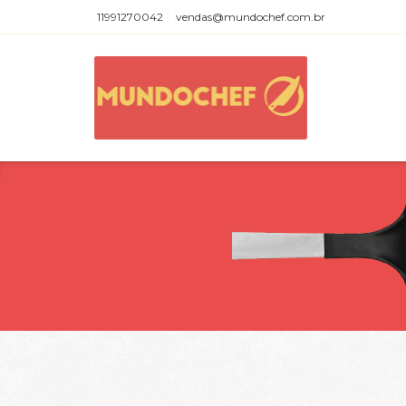
11991270042
vendas@mundochef.com.br