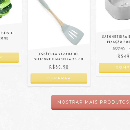
ETAIS A
SABONETEIRA 
CONE
FIXAÇÃO PO
0
R$59,90
1
ESPÁTULA VAZADA DE
R$49
SILICONE E MADEIRA 33 CM
R$39,90
MOSTRAR MAIS PRODUTOS