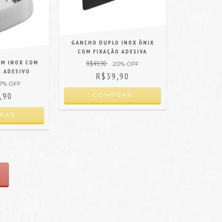
GANCHO DUPLO INOX ÔNIX
COM FIXAÇÃO ADESIVA
EM INOX COM
R$49,90
20
% OFF
R ADESIVO
R$39,90
7
% OFF
,90