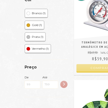
Branco (1)
Gold (1)
Prata (1)
TERMÔMETRO DE
ANALÓGICO EM A
Vermelho (1)
R$69,90
14
% 
R$59,9
Preço
De
Até