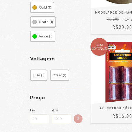
Gold (1)
MODELADOR DE HA
R$49,90
40
% 
Prata (1)
R$29,9
Verde (1)
SEM
ESTOQUE
Voltagem
110v (1)
220v (1)
Preço
ACENDEDOR SÓLI
De
Até
R$16,9