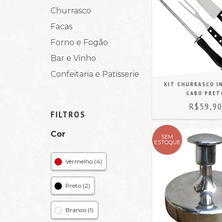
Churrasco
Facas
Forno e Fogão
Bar e Vinho
Confeitaria e Patisserie
KIT CHURRASCO I
CABO PRET
R$59,9
FILTROS
Cor
SEM
ESTOQUE
Vermelho (4)
Preto (2)
Branco (1)