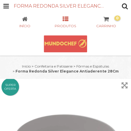
FORMA REDONDA SILVER ELEGANCE ANTIADERENTE 28CM
0
INÍCIO
PRODUTOS
CARRINHO
Início
>
Confeitaria e Patisserie
>
Fôrmas e Espátulas
>
Forma Redonda Silver Elegance Antiaderente 28Cm
SUPER
OFERTA