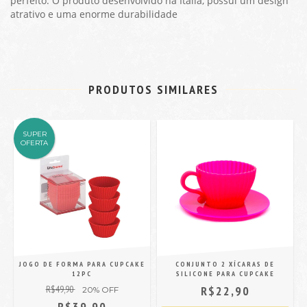
perfeito. O produto desenvolvido na Itália, possui um design
atrativo e uma enorme durabilidade
PRODUTOS SIMILARES
SUPER
OFERTA
JOGO DE FORMA PARA CUPCAKE
CONJUNTO 2 XÍCARAS DE
12PC
SILICONE PARA CUPCAKE
R$49,90
R$22,90
20
% OFF
R$39,90