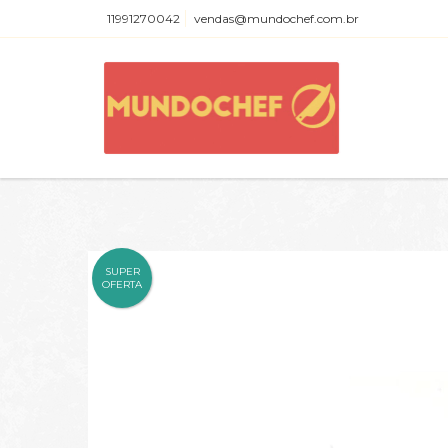
11991270042
vendas@mundochef.com.br
SUPER
OFERTA