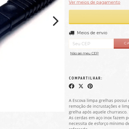
Ver meios de pagamento
Entregas para o CEP:
Meios de envio
C
Não sei meu CEP
COMPARTILHAR:
A Escova limpa grelhas possui
remoção de incrustações e limp
grelha após aquele churrasco.
As cerdas em aço inox fazem p
necessita de esforço mínimo d