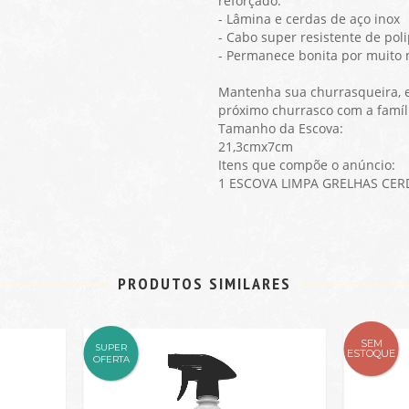
reforçado.
- Lâmina e cerdas de aço inox
- Cabo super resistente de pol
- Permanece bonita por muito
Mantenha sua churrasqueira, e
próximo churrasco com a famíl
Tamanho da Escova:
21,3cmx7cm
Itens que compõe o anúncio:
1 ESCOVA LIMPA GRELHAS CER
PRODUTOS SIMILARES
SEM
SUPER
ESTOQUE
OFERTA