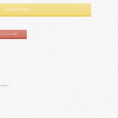
ALTERAR CEP
ALCULAR
 padrão.