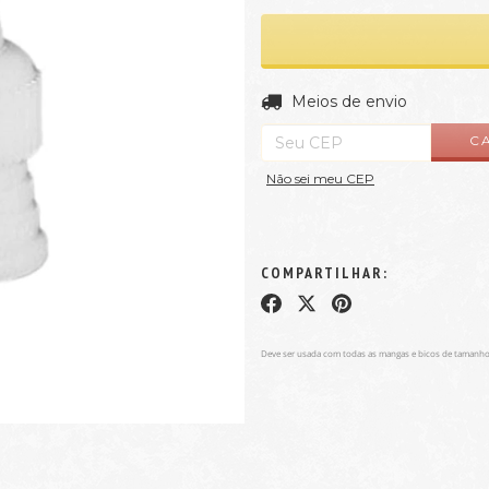
Entregas para o CEP:
Meios de envio
C
Não sei meu CEP
COMPARTILHAR:
Deve ser usada com todas as mangas e bicos de tamanho