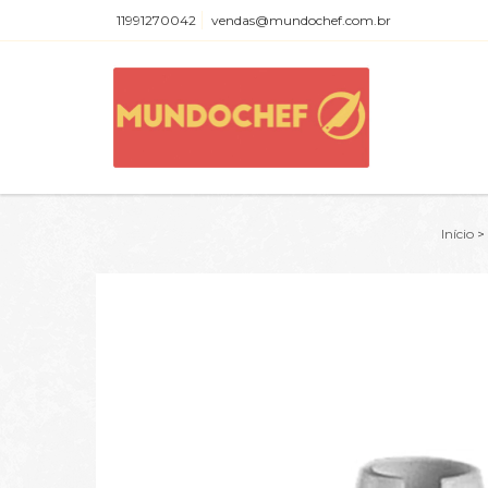
11991270042
vendas@mundochef.com.br
Início
>